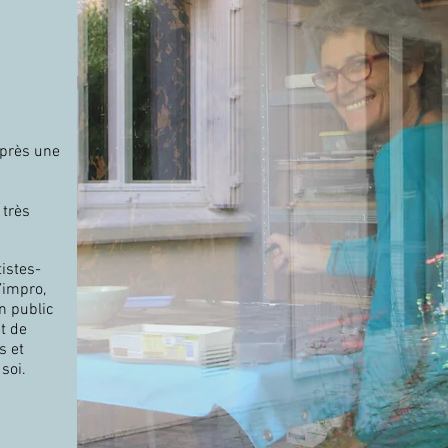
après une
 très
istes-
’impro,
n public
t de
s et
soi.