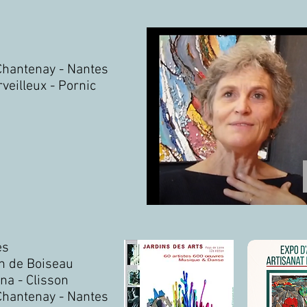
 Chantenay - Nantes
veilleux - Pornic
es
an de Boiseau
na - Clisson
 Chantenay - Nantes