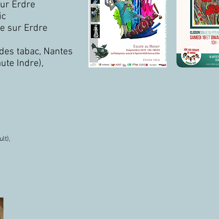
sur Erdre
ic
le sur Erdre
des tabac, Nantes
ute Indre),
lt),