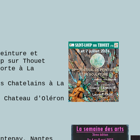
peinture et
oup sur Thouet
porte à La
rs Chatelains à La
u Chateau d'Oléron
antenay, Nantes