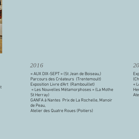
2016
2
« AUX DIX-SEPT » (St Jean de Boiseau,)
Exp
Parcours des Créateurs (Trentemoult)
(Ch
Exposition Livre d’Art (Rambouillet)
« 
t
« Les Nouvelles Métamorphoses » (La Mothe
He
St Herray)
Ate
GANFA à Nantes Prix de La Rochelle, Manoir
de Peau,
Atelier des Quatre Roues
(
Poitiers)