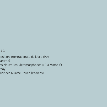
015
osition Internationale du Livre d’Art
artres)
Les Nouvelles Métamorphoses » (La Mothe St
rray)
lier des Quatre Roues (Poitiers)