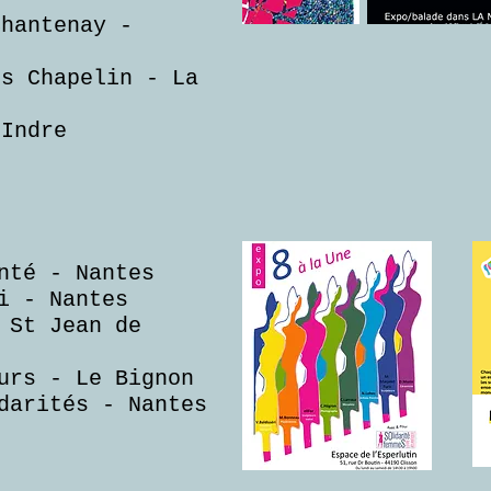
Chantenay -
rs Chapelin - La
-Indre
nté - Nantes
i - Nantes
 St Jean de
urs - Le Bignon
darités - Nantes