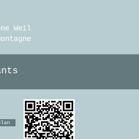
one
Weil
Montagne
sants
plan