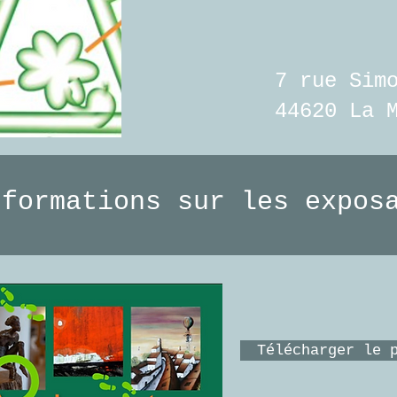
7 rue Sim
44620 La 
nformations sur les expo
Télécharger le 