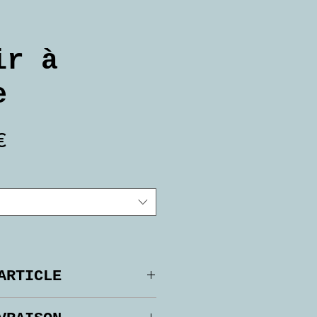
ir à
e
Prix
€
ARTICLE
isé avec 